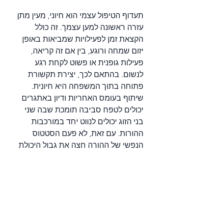
תעדוף הטיפול עצמי הוא חיוני, מעין מתן 
עזרה ראשונה למען עצמך. זה כולל 
הקצאת זמן לפעילויות שמביאות באופן 
יזום שמחה ורוגע, בין אם זה קריאה, 
פעילות גופנית או פשוט לקחת רגע 
לנשום. בהתאם לכך, יצירת תקשורת 
פתוחה בתוך המשפחה היא חיונית. 
שיתוף בעומס האחריות ודיון באתגרים 
יכולים לטפח סביבה תומכת שבה שני 
בני הזוג יכולים לנווט יחד במורכבות 
ההורות. עם זאת, לא פעם הסטטוס 
הנפשי של ההורה חצה את גבול היכולת 
לדאגה עצמית, האנרגיות, הידע או הזמן 
לא בהכרח קיימים ומכאן שיש צורך 
בחיפוש אחר עזרה מקצועית.
כאשר הלחץ הופך למכריע, פנייה לעזרה 
מקצועית היא סימן לחוזק, לא לחולשה. 