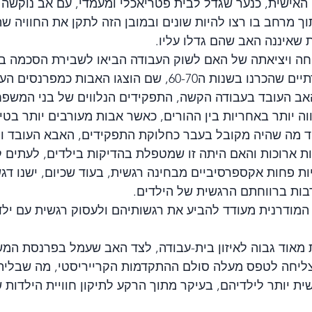
האישית, כנער שגדל לבית פטריאכלי ומעמדי, עם אב נוקשה ו
ך מרחב בו רצו להיות שונים ובמובן הזה לתקן את החוויה ש
 שאיננה האב שהם גדלו עליו.
 ויציאתה של האם לשוק העבודה הביאו לשבירת הסכמה ב
המגדריים המסורתיים שהכרנו בשנות ה60-70, שם הוצגו האבות
ב העובד בעבודה הקשה, התפקידים הנלווים של בני המשפחה 
ה יותר באחריות בין ההורים, כאשר אבות מעורבים יותר בטי
 מה שהיה מקובל בעבר כחלוקת התפקידים, האבא העובד והע
 ארוכות והאם היתה זו שמטפלת בהדיקות בילדים, לעתים קר
ת פחות אקספרסיביים מבחינה רגשית, בעוד שכיום, ישנו דגש
רבות ברווחתם הרגשית של הילדים.
מודרנית מעודד להביע את רגשותיהם ולעסוק רגשית עם ילד
ת מאוד גבוה לאיזון בית-עבודה, לצד האב שעמל בפרנסת המ
ליחה לטפס מעלה סולם ההתקדמות הקרייריסטי, מה שבלית 
ית יותר לילדיהם, בעיקר מתוך הרקע לתיקון חוויית הילדות 